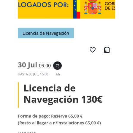
Licencia de Navegación
favorite_border
30 Jul
09:00
event_repeat
HASTA
30 JUL, 15:00
6h
Licencia de
Navegación 130€
Forma de pago: Reserva 65,00 €
(Resto al llegar a n/instalaciones 65,00 €)