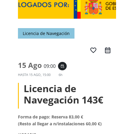
Licencia de Navegación
favorite_border
15 Ago
09:00
event_repeat
HASTA
15 AGO, 15:00
6h
Licencia de
Navegación 143€
Forma de pago: Reserva 83,00 €
(Resto al llegar a n/instalaciones 60,00 €)