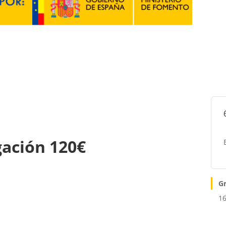
gación 120€
G
16