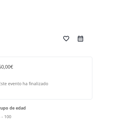
favorite_border
60,00€
Este evento ha finalizado
rupo de edad
 - 100