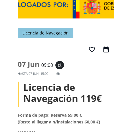
Licencia de Navegación
favorite_border
07 Jun
09:00
event_repeat
HASTA
07 JUN, 15:00
6h
Licencia de
Navegación 119€
Forma de pago: Reserva 59,00 €
(Resto al llegar a n/instalaciones 60,00 €)