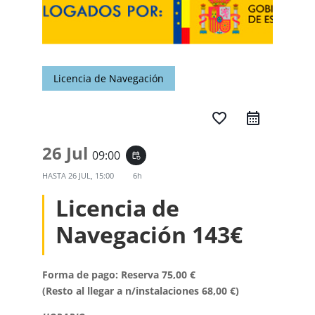
Licencia de Navegación
favorite_border
26 Jul
09:00
event_repeat
HASTA
26 JUL, 15:00
6h
Licencia de
Navegación 143€
Forma de pago: Reserva 75,00 €
(Resto al llegar a n/instalaciones 68,00 €)