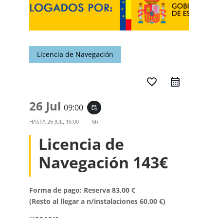
Licencia de Navegación
favorite_border
26 Jul
09:00
event_repeat
HASTA
26 JUL, 15:00
6h
Licencia de
Navegación 143€
Forma de pago: Reserva 83,00 €
(Resto al llegar a n/instalaciones 60,00 €)