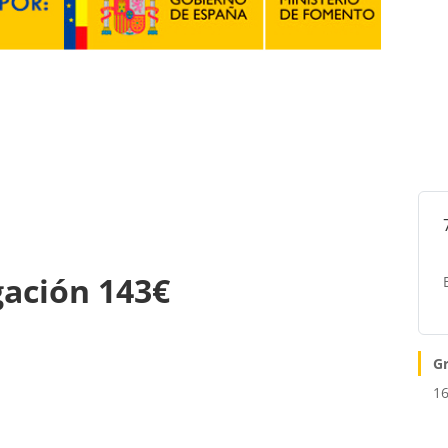
gación 143€
G
16