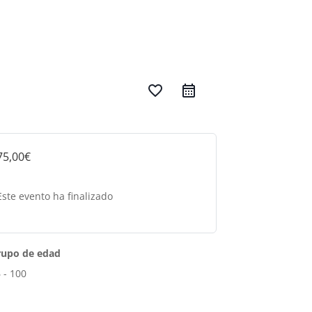
favorite_border
75,00€
Este evento ha finalizado
rupo de edad
 - 100