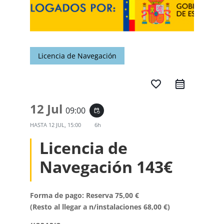
Licencia de Navegación
favorite_border
12 Jul
09:00
event_repeat
HASTA
12 JUL, 15:00
6h
Licencia de
Navegación 143€
Forma de pago: Reserva 75,00 €
(Resto al llegar a n/instalaciones 68,00 €)