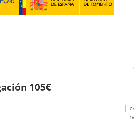
gación 105€
G
16