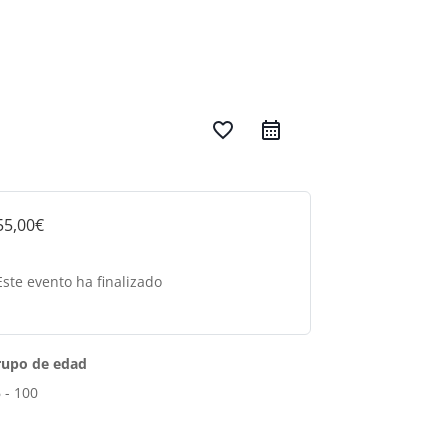
favorite_border
55,00€
Este evento ha finalizado
rupo de edad
 - 100