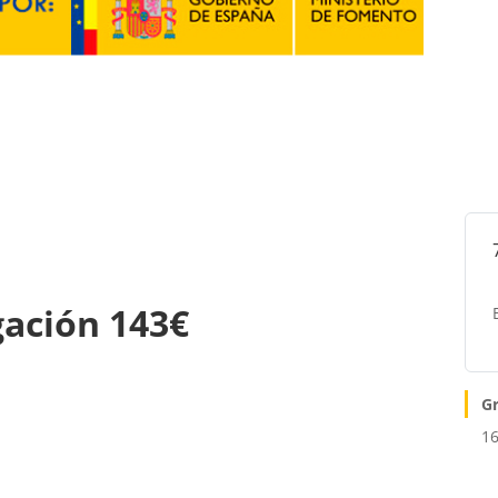
gación 143€
G
16