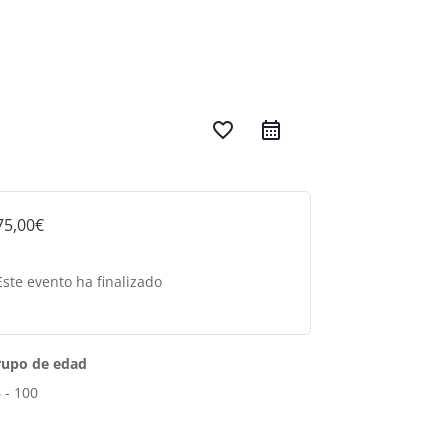
favorite_border
75,00€
Este evento ha finalizado
rupo de edad
 - 100