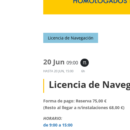
Licencia de Navegación
20 Jun
09:00
event_repeat
HASTA
20 JUN, 15:00
6h
Licencia de Nave
Forma de pago: Reserva 75,00 €
(Resto al llegar a n/instalaciones 68,00 €)
HORARIO:
de 9:00 a 15:00