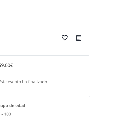
favorite_border
59,00€
Este evento ha finalizado
rupo de edad
 - 100