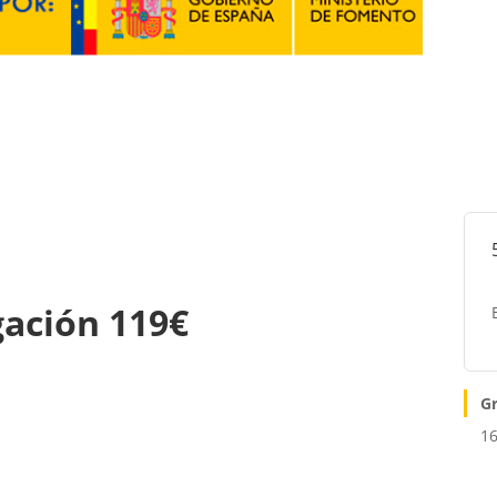
gación 119€
G
16