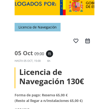
Licencia de Navegación
favorite_border
05 Oct
09:00
event_repeat
HASTA
05 OCT, 15:00
6h
Licencia de
Navegación 130€
Forma de pago: Reserva 65,00 €
(Resto al llegar a n/instalaciones 65,00 €)