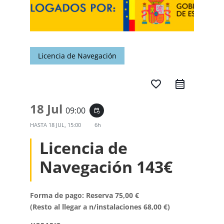
Licencia de Navegación
favorite_border
18 Jul
09:00
event_repeat
HASTA
18 JUL, 15:00
6h
Licencia de
Navegación 143€
Forma de pago: Reserva 75,00 €
(Resto al llegar a n/instalaciones 68,00 €)