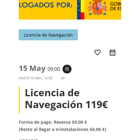
Licencia de Navegación
favorite_border
15 May
09:00
event_repeat
HASTA
15 MAY, 15:00
6h
Licencia de
Navegación 119€
Forma de pago: Reserva 59,00 €
(Resto al llegar a n/instalaciones 60,00 €)