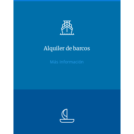
Alquiler de barcos
Alquiler de barcos
Más Información
Desde 260€/Alquiler