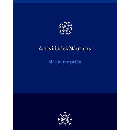
Actividades Náuticas
Actividades Náuticas
En el Pantano de San Juan, Madrid
Más Información