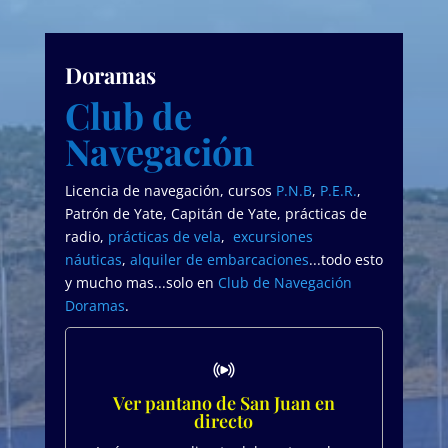
Doramas
Club de
Navegación
Licencia de navegación, cursos
P.N.B
,
P.E.R.
,
Patrón de Yate, Capitán de Yate, prácticas de
radio,
prácticas de vela
,
excursiones
náuticas
,
alquiler de embarcaciones
...todo esto
y mucho mas...solo en
Club de Navegación
Doramas
.
Ver pantano de San Juan en
directo