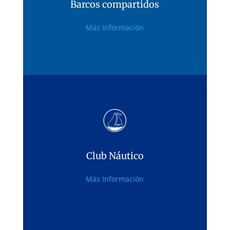
Barcos compartidos
Barcos compartidos
Más Información
Consultar condiciones
Club Náutico
Club Náutico
Más Información
Hazte socio