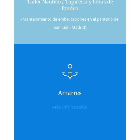
Taller Náutico / Tapicería y lonas de
fondeo
(Mantenimiento de embarcaciones en el pantano de
San Juan, Madrid)
Amarres
Amarres
Más Información
desde 140€/Mes