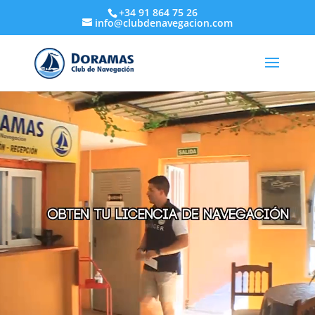
+34 91 864 75 26
info@clubdenavegacion.com
Reproductor
de
vídeo
Doramas
Club de Navegación