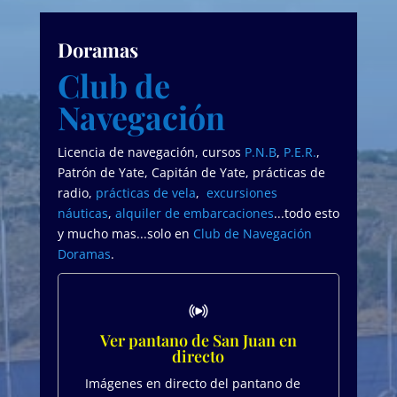
Doramas
Club de
Navegación
Licencia de navegación, cursos
P.N.B
,
P.E.R.
,
Patrón de Yate, Capitán de Yate, prácticas de
radio,
prácticas de vela
,
excursiones
náuticas
,
alquiler de embarcaciones
...todo esto
y mucho mas...solo en
Club de Navegación
Doramas
.
Ver pantano de San Juan en
directo
Imágenes en directo del pantano de