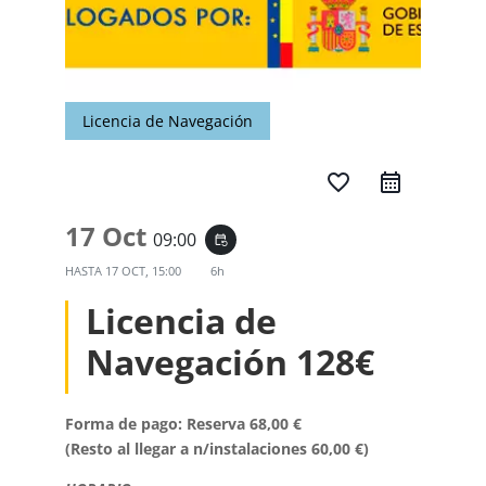
Licencia de Navegación
favorite_border
17 Oct
09:00
event_repeat
HASTA
17 OCT, 15:00
6h
Licencia de
Navegación 128€
Forma de pago: Reserva 68,00 €
(Resto al llegar a n/instalaciones 60,00 €)