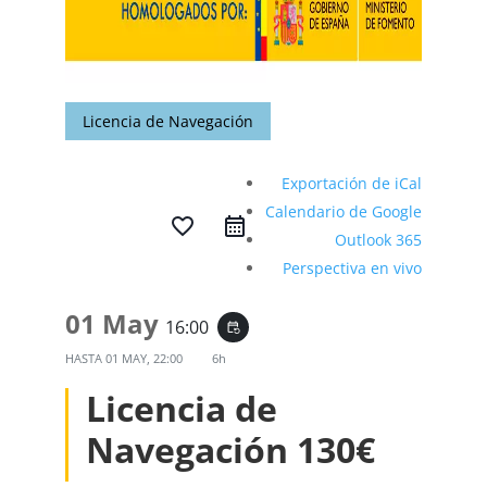
Licencia de Navegación
Exportación de iCal
Calendario de Google
favorite_border
Outlook 365
Perspectiva en vivo
01 May
16:00
event_repeat
HASTA
01 MAY, 22:00
6h
Licencia de
Navegación 130€