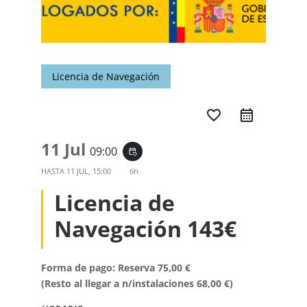
Licencia de Navegación
favorite_border
11 Jul
09:00
event_repeat
HASTA
11 JUL, 15:00
6h
Licencia de
Navegación 143€
Forma de pago: Reserva 75,00 €
(Resto al llegar a n/instalaciones 68,00 €)