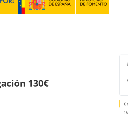
gación 130€
G
16