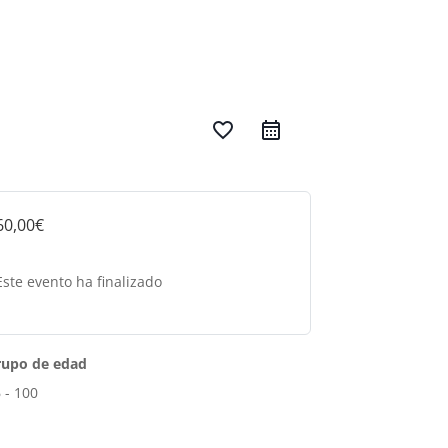
favorite_border
60,00€
Este evento ha finalizado
rupo de edad
 - 100