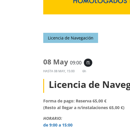
Licencia de Navegación
08 May
09:00
event_repeat
HASTA
08 MAY, 15:00
6h
Licencia de Nave
Forma de pago: Reserva 65,00 €
(Resto al llegar a n/instalaciones 65,00 €)
HORARIO:
de 9:00 a 15:00