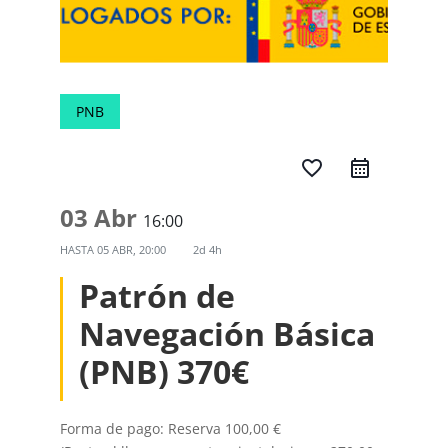
PNB
favorite_border
03 Abr
16:00
HASTA
05 ABR, 20:00
2d 4h
Patrón de
Navegación Básica
(PNB) 370€
Forma de pago: Reserva 100,00 €