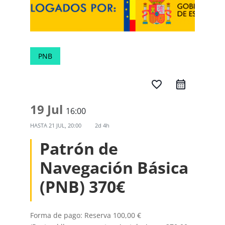
PNB
favorite_border
19 Jul
16:00
HASTA
21 JUL, 20:00
2d 4h
Patrón de
Navegación Básica
(PNB) 370€
Forma de pago: Reserva 100,00 €